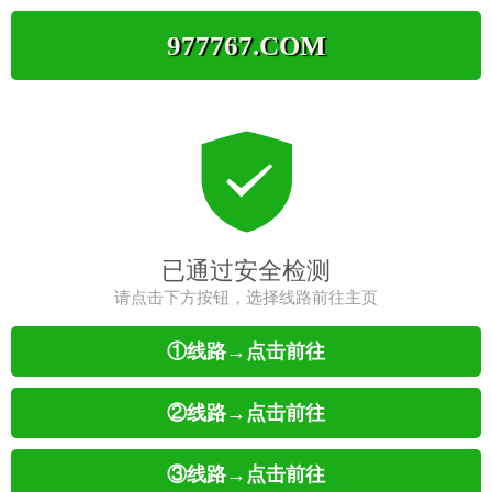
977767.COM
已通过安全检测
请点击下方按钮，选择线路前往主页
①线路→点击前往
②线路→点击前往
③线路→点击前往